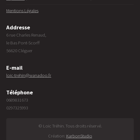
Mentions Légales
Addresse
6 rue Charles Renaud,
le Bas Pont-Scorff
56620 Cléguer
E-mail
loic-trehin@wanadoo.fr
Téléphone
0689831673
0297325993
© Loic Tréhin. Tous droits réservé.
Création:
KarbonStudio