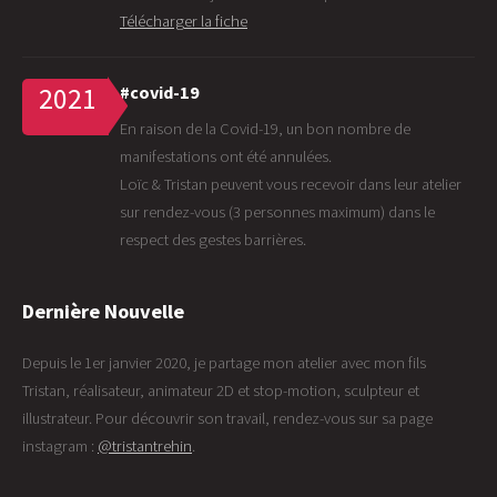
Télécharger la fiche
#covid-19
2021
En raison de la Covid-19, un bon nombre de
manifestations ont été annulées.
Loïc & Tristan peuvent vous recevoir dans leur atelier
sur rendez-vous (3 personnes maximum) dans le
respect des gestes barrières.
Dernière Nouvelle
Depuis le 1er janvier 2020, je partage mon atelier avec mon fils
Tristan, réalisateur, animateur 2D et stop-motion, sculpteur et
illustrateur. Pour découvrir son travail, rendez-vous sur sa page
instagram :
@tristantrehin
.