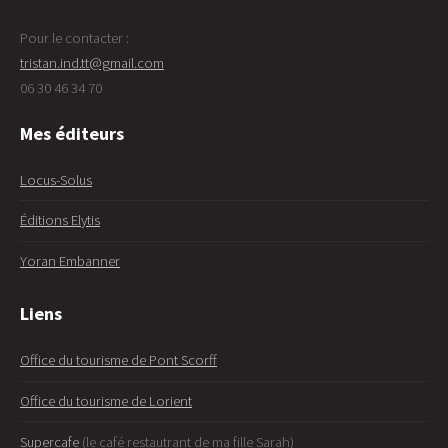
Pour le contacter :
tristan.ind.tt@gmail.com
06 30 46 34 70
Mes éditeurs
Locus-Solus
Éditions Elytis
Yoran Embanner
Liens
Office du tourisme de Pont Scorff
Office du tourisme de Lorient
Supercafe
(le café restautrant de ma fille Sarah)