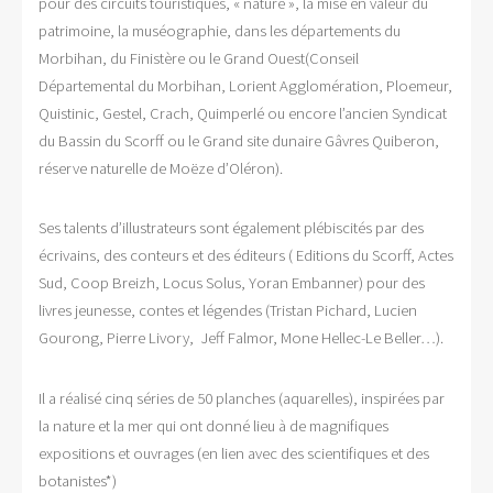
pour des circuits touristiques, « nature », la mise en valeur du
patrimoine, la muséographie, dans les départements du
Morbihan, du Finistère ou le Grand Ouest(Conseil
Départemental du Morbihan, Lorient Agglomération, Ploemeur,
Quistinic, Gestel, Crach, Quimperlé ou encore l’ancien Syndicat
du Bassin du Scorff ou le Grand site dunaire Gâvres Quiberon,
réserve naturelle de Moëze d’Oléron).
Ses talents d’illustrateurs sont également plébiscités par des
écrivains, des conteurs et des éditeurs ( Editions du Scorff, Actes
Sud, Coop Breizh, Locus Solus, Yoran Embanner) pour des
livres jeunesse, contes et légendes (Tristan Pichard, Lucien
Gourong, Pierre Livory, Jeff Falmor, Mone Hellec-Le Beller…).
Il a réalisé cinq séries de 50 planches (aquarelles), inspirées par
la nature et la mer qui ont donné lieu à de magnifiques
expositions et ouvrages (en lien avec des scientifiques et des
botanistes*)