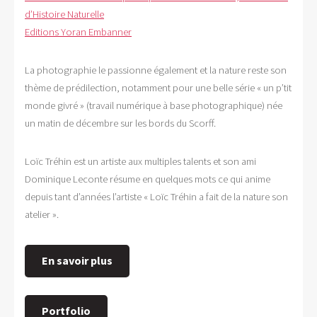
d’Histoire Naturelle
Editions Yoran Embanner
La photographie le passionne également et la nature reste son
thème de prédilection, notamment pour une belle série « un p’tit
monde givré » (travail numérique à base photographique) née
un matin de décembre sur les bords du Scorff.
Loïc Tréhin est un artiste aux multiples talents et son ami
Dominique Leconte résume en quelques mots ce qui anime
depuis tant d’années l’artiste « Loïc Tréhin a fait de la nature son
atelier ».
En savoir plus
Portfolio